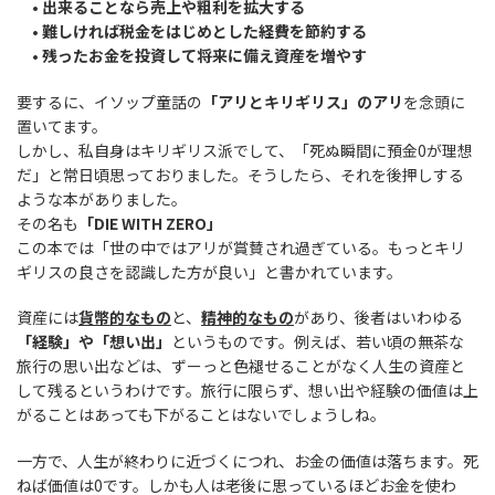
• 出来ることなら売上や粗利を拡大する
• 難しければ税金をはじめとした経費を節約する
• 残ったお金を投資して将来に備え資産を増やす
要するに、イソップ童話の
「アリとキリギリス」のアリ
を念頭に
置いてます。
しかし、私自身はキリギリス派でして、「死ぬ瞬間に預金0が理想
だ」と常日頃思っておりました。そうしたら、それを後押しする
ような本がありました。
その名も
「DIE WITH ZERO」
この本では「世の中ではアリが賞賛され過ぎている。もっとキリ
ギリスの良さを認識した方が良い」と書かれています。
資産には
貨幣的なもの
と、
精神的なもの
があり、後者はいわゆる
「経験」や「想い出」
というものです。例えば、若い頃の無茶な
旅行の思い出などは、ずーっと色褪せることがなく人生の資産と
して残るというわけです。旅行に限らず、想い出や経験の価値は上
がることはあっても下がることはないでしょうしね。
一方で、人生が終わりに近づくにつれ、お金の価値は落ちます。死
ねば価値は0です。しかも人は老後に思っているほどお金を使わ