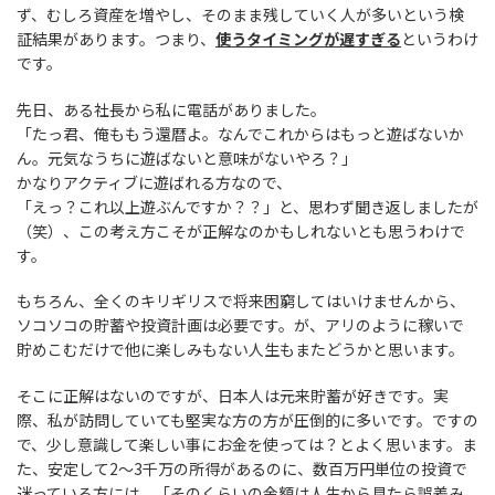
ず、むしろ資産を増やし、そのまま残していく人が多いという検
証結果があります。つまり、
使うタイミングが遅すぎる
というわけ
です。
先日、ある社長から私に電話がありました。
「たっ君、俺ももう還暦よ。なんでこれからはもっと遊ばないか
ん。元気なうちに遊ばないと意味がないやろ？」
かなりアクティブに遊ばれる方なので、
「えっ？これ以上遊ぶんですか？？」と、思わず聞き返しましたが
（笑）、この考え方こそが正解なのかもしれないとも思うわけで
す。
もちろん、全くのキリギリスで将来困窮してはいけませんから、
ソコソコの貯蓄や投資計画は必要です。が、アリのように稼いで
貯めこむだけで他に楽しみもない人生もまたどうかと思います。
そこに正解はないのですが、日本人は元来貯蓄が好きです。実
際、私が訪問していても堅実な方の方が圧倒的に多いです。ですの
で、少し意識して楽しい事にお金を使っては？とよく思います。ま
た、安定して2～3千万の所得があるのに、数百万円単位の投資で
迷っている方には、「そのくらいの金額は人生から見たら誤差み