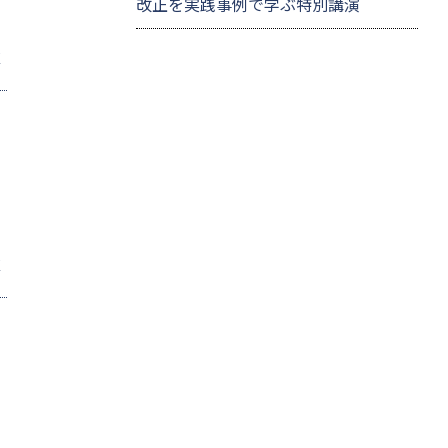
改正を実践事例で学ぶ特別講演
E
E